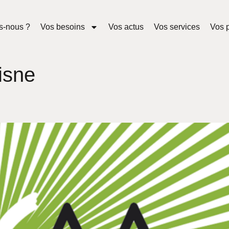
s-nous ?
Vos besoins
Vos actus
Vos services
Vos p
isne