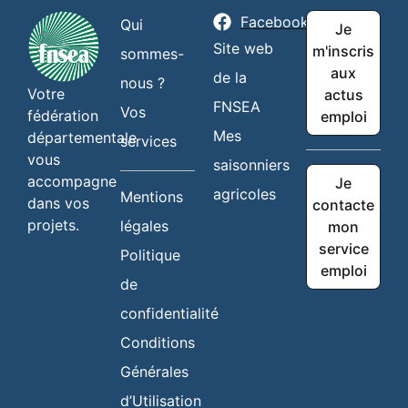
Facebook
Qui
Je
Site web
m'inscris
sommes-
aux
de la
nous ?
Votre
actus
FNSEA
Vos
fédération
emploi
Mes
départementale
services
vous
saisonniers
accompagne
Je
agricoles
Mentions
dans vos
contacte
projets.
légales
mon
service
Politique
emploi
de
confidentialité
Conditions
Générales
d’Utilisation