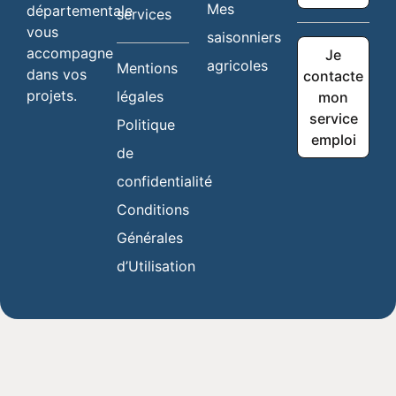
Mes
départementale
services
vous
saisonniers
accompagne
Je
agricoles
Mentions
dans vos
contacte
projets.
légales
mon
service
Politique
emploi
de
confidentialité
Conditions
Générales
d’Utilisation