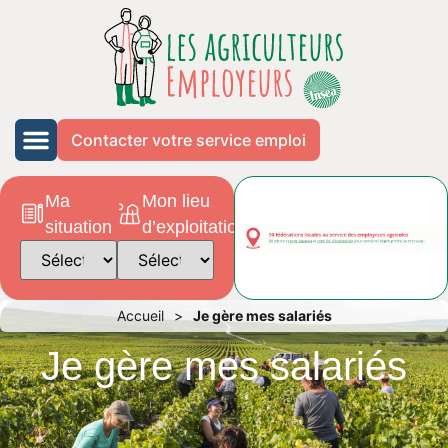
Contacter votre service emploi
Ma
Mon lieu
situation
d’exploitation
Accueil
>
Je gère mes salariés
Je gère mes salariés