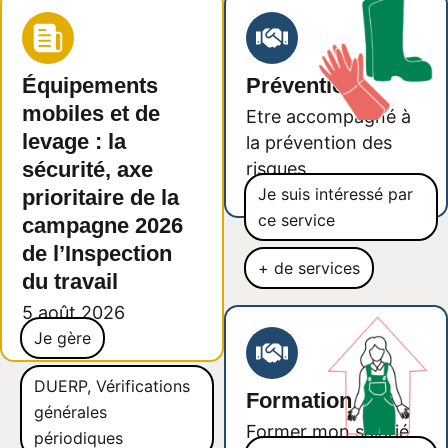
Équipements
Prévention
mobiles et de
Etre accompagné à
levage : la
la prévention des
sécurité, axe
risques
Je suis intéressé par
prioritaire de la
ce service
campagne 2026
de l’Inspection
+ de services
du travail
5 août 2026
Je gère
DUERP
,
Vérifications
Formation
générales
Former mon salarié
périodiques