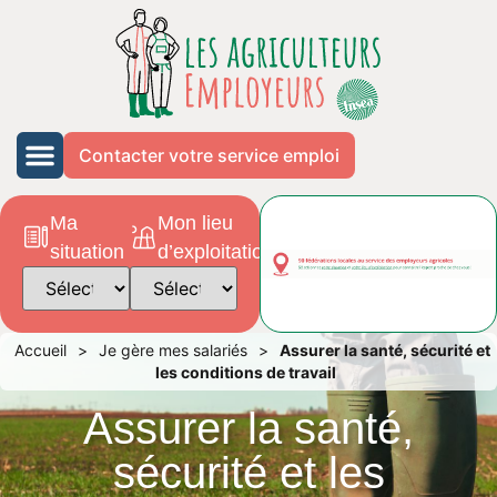
Contacter votre service emploi
Ma
Mon lieu
situation
d’exploitation
Accueil
>
Je gère mes salariés
>
Assurer la santé, sécurité et
les conditions de travail
Assurer la santé,
sécurité et les