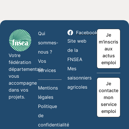
Facebook
Qui
Je
Site web
m'inscris
sommes-
aux
de la
nous ?
Votre
actus
FNSEA
Vos
fédération
emploi
Mes
départementale
services
vous
saisonniers
accompagne
Je
agricoles
Mentions
dans vos
contacte
projets.
légales
mon
service
Politique
emploi
de
confidentialité