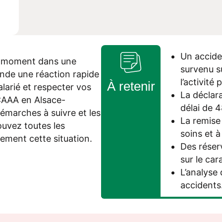
Un accide
ut moment dans une
survenu su
ande une réaction rapide
l’activité
À retenir
alarié et respecter vos
La déclara
 CAAA en Alsace-
délai de 4
démarches à suivre et les
La remise 
uvez toutes les
soins et à
nement cette situation.
Des réser
sur le car
L’analyse
accidents