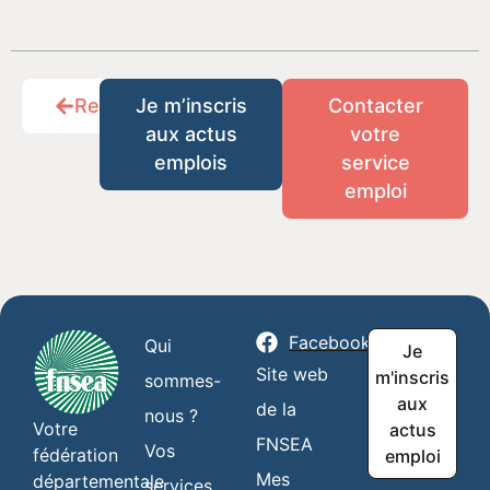
Retour
Je m’inscris
Contacter
aux actus
votre
emplois
service
emploi
Facebook
Qui
Je
Site web
m'inscris
sommes-
aux
de la
nous ?
Votre
actus
FNSEA
Vos
fédération
emploi
Mes
départementale
services