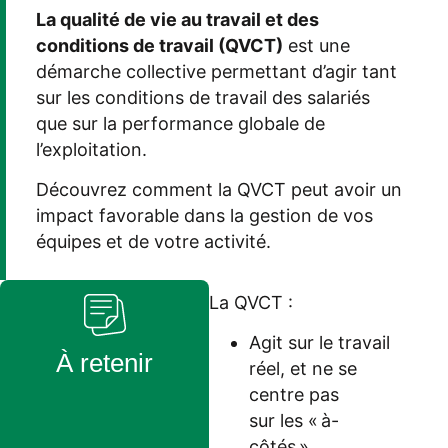
La qualité de vie au travail
et des
conditions de travail
(
QVCT
)
est un
e
démarche
collective
permettant d’
agir
tant
sur
les
conditions
de travail
des salariés
que
sur
la performance
globale de
l
’e
xploitation
.
Découvrez comment la QVCT peut
a
voir un
impact
favorable
dans la gestion de vos
équipes et de votre
activité.
La QVCT :
Agit sur le travail
À retenir
réel, et ne se
centre pas
sur les « à-
côtés ».