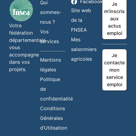
Facebook
Qui
Je
Site web
m'inscris
sommes-
aux
de la
nous ?
Votre
actus
FNSEA
Vos
fédération
emploi
Mes
départementale
services
vous
saisonniers
accompagne
Je
agricoles
Mentions
dans vos
contacte
projets.
légales
mon
service
Politique
emploi
de
confidentialité
Conditions
Générales
d’Utilisation