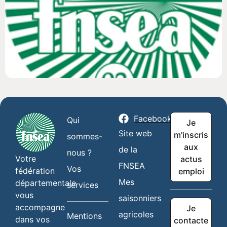
Facebook
Qui
Je
Site web
m'inscris
sommes-
aux
de la
nous ?
Votre
actus
FNSEA
Vos
fédération
emploi
Mes
départementale
services
vous
saisonniers
accompagne
Je
agricoles
Mentions
dans vos
contacte