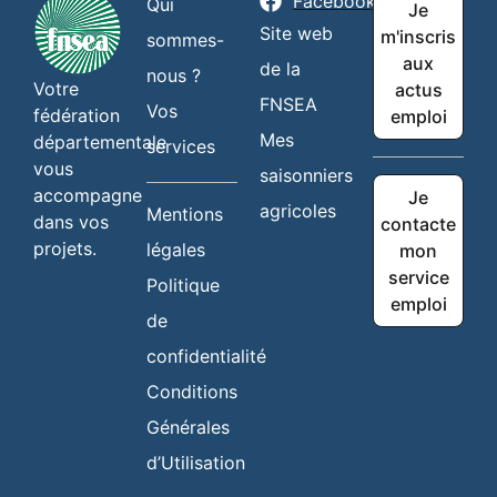
Facebook
Qui
Je
Site web
m'inscris
sommes-
aux
de la
nous ?
Votre
actus
FNSEA
Vos
fédération
emploi
Mes
départementale
services
vous
saisonniers
accompagne
Je
agricoles
Mentions
dans vos
contacte
projets.
légales
mon
service
Politique
emploi
de
confidentialité
Conditions
Générales
d’Utilisation