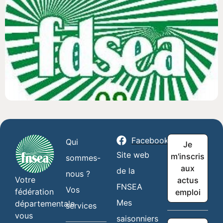
Facebook
Qui
Je
Site web
m'inscris
sommes-
aux
de la
nous ?
Votre
actus
FNSEA
Vos
fédération
emploi
Mes
départementale
services
vous
saisonniers