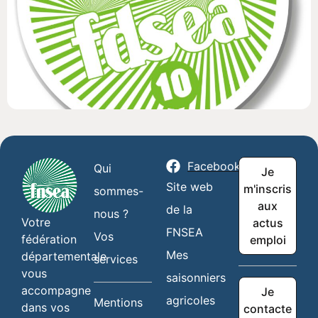
Facebook
Qui
Je
Site web
m'inscris
sommes-
aux
de la
nous ?
Votre
actus
FNSEA
Vos
fédération
emploi
Mes
départementale
services
vous
saisonniers
accompagne
Je
agricoles
Mentions
dans vos
contacte