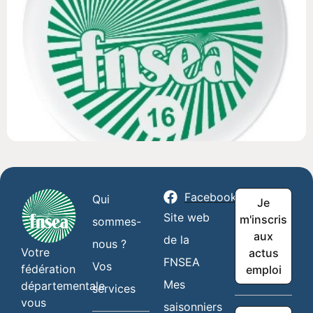
Facebook
Qui
Je
Site web
m'inscris
sommes-
aux
de la
nous ?
Votre
actus
FNSEA
Vos
fédération
emploi
Mes
départementale
services
vous
saisonniers