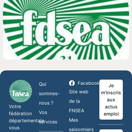
Facebook
Qui
Je
Site web
m'inscris
sommes-
aux
de la
nous ?
Votre
actus
FNSEA
Vos
fédération
emploi
Mes
départementale
services
vous
saisonniers