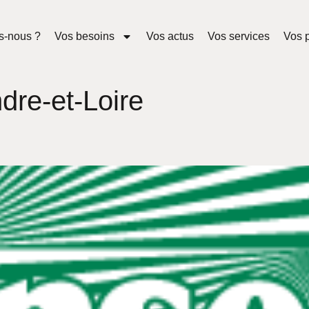
s-nous ?
Vos besoins
Vos actus
Vos services
Vos p
ndre-et-Loire