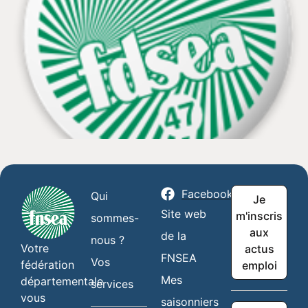
Facebook
Qui
Je
Site web
m'inscris
sommes-
aux
de la
nous ?
Votre
actus
FNSEA
Vos
fédération
emploi
Mes
départementale
services
vous
saisonniers