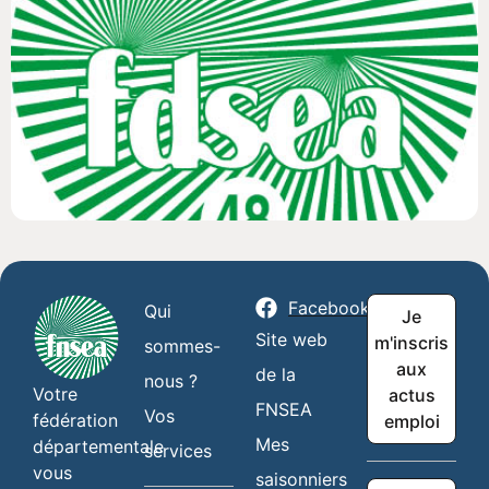
Facebook
Qui
Je
Site web
m'inscris
sommes-
aux
de la
nous ?
Votre
actus
FNSEA
Vos
fédération
emploi
Mes
départementale
services
vous
saisonniers