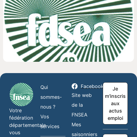
Facebook
Qui
Je
Site web
m'inscris
sommes-
aux
de la
nous ?
Votre
actus
FNSEA
Vos
fédération
emploi
Mes
départementale
services
vous
saisonniers