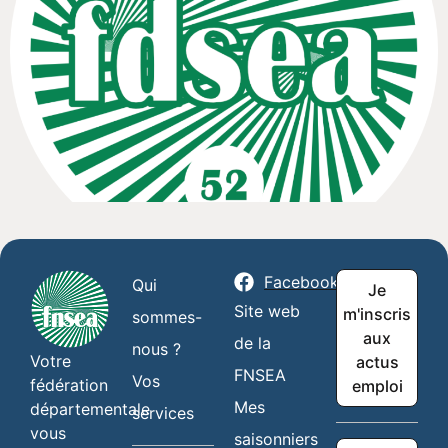
Facebook
Qui
Je
Site web
m'inscris
sommes-
aux
de la
nous ?
Votre
actus
FNSEA
Vos
fédération
emploi
Mes
départementale
services
vous
saisonniers