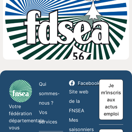
Facebook
Qui
Je
Site web
m'inscris
sommes-
aux
de la
nous ?
Votre
actus
FNSEA
Vos
fédération
emploi
Mes
départementale
services
vous
saisonniers