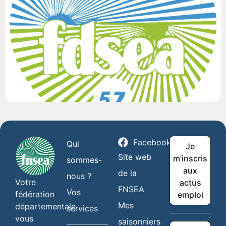
Facebook
Qui
Je
Site web
m'inscris
sommes-
aux
de la
nous ?
Votre
actus
FNSEA
Vos
fédération
emploi
Mes
départementale
services
vous
saisonniers