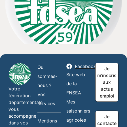
Facebook
Qui
Je
Site web
m'inscris
sommes-
aux
de la
nous ?
Votre
actus
FNSEA
Vos
fédération
emploi
Mes
départementale
services
vous
saisonniers
accompagne
Je
agricoles
Mentions
dans vos
contacte