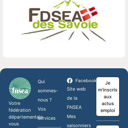
Facebook
Qui
Je
Site web
m'inscris
sommes-
aux
de la
nous ?
Votre
actus
FNSEA
Vos
fédération
emploi
Mes
départementale
services
vous
saisonniers