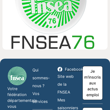
Facebook
Qui
Je
Site web
m'inscris
sommes-
aux
de la
nous ?
Votre
actus
FNSEA
Vos
fédération
emploi
Mes
départementale
services
vous
saisonniers