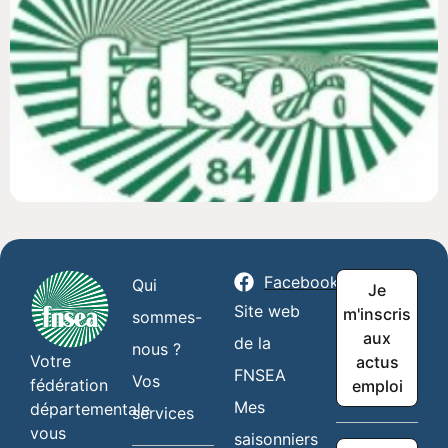
Facebook
Qui
Je
Site web
m'inscris
sommes-
aux
de la
nous ?
Votre
actus
FNSEA
Vos
fédération
emploi
Mes
départementale
services
vous
saisonniers