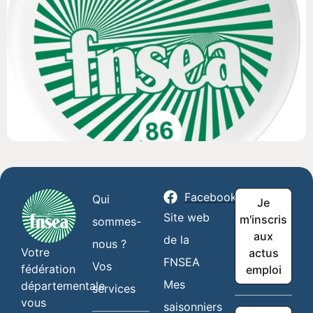
Facebook
Qui
Je
Site web
m'inscris
sommes-
aux
de la
nous ?
Votre
actus
FNSEA
Vos
fédération
emploi
Mes
départementale
services
vous
saisonniers