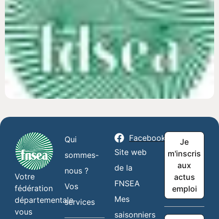
Facebook
Qui
Je
Site web
m'inscris
sommes-
aux
de la
nous ?
Votre
actus
FNSEA
Vos
fédération
emploi
Mes
départementale
services
vous
saisonniers