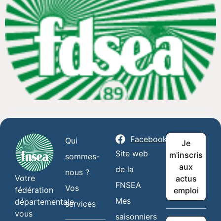
Facebook
Qui
Je
Site web
m'inscris
sommes-
aux
de la
nous ?
Votre
actus
FNSEA
Vos
fédération
emploi
Mes
départementale
services
vous
saisonniers