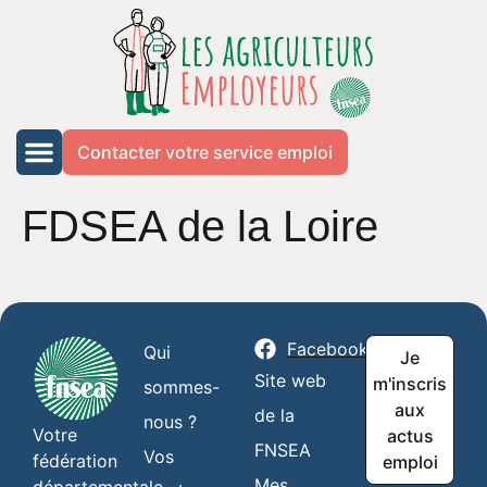
Contacter votre service emploi
FDSEA de la Loire
Facebook
Qui
Je
Site web
m'inscris
sommes-
aux
de la
nous ?
Votre
actus
FNSEA
Vos
fédération
emploi
Mes
départementale