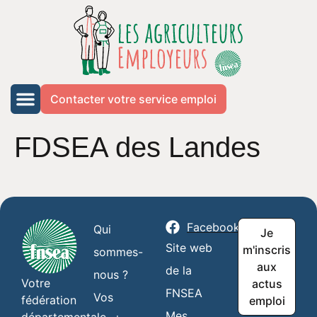
Contacter votre service emploi
FDSEA des Landes
Facebook
Qui
Je
Site web
m'inscris
sommes-
aux
de la
nous ?
Votre
actus
FNSEA
Vos
fédération
emploi
Mes
départementale