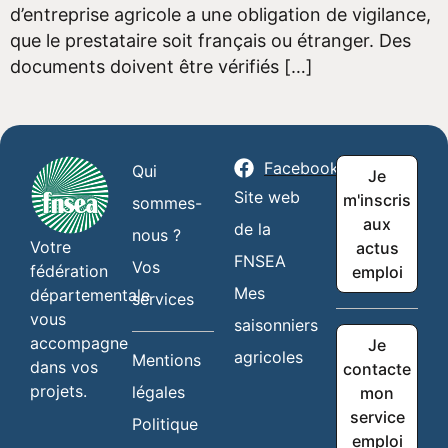
d’entreprise agricole a une obligation de vigilance,
que le prestataire soit français ou étranger. Des
documents doivent être vérifiés […]
Facebook
Qui
Je
Site web
m'inscris
sommes-
aux
de la
nous ?
Votre
actus
FNSEA
Vos
fédération
emploi
Mes
départementale
services
vous
saisonniers
accompagne
Je
agricoles
Mentions
dans vos
contacte
projets.
légales
mon
service
Politique
emploi