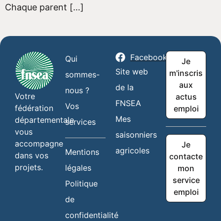
Chaque parent […]
Facebook
Qui
Je
Site web
m'inscris
sommes-
aux
de la
nous ?
Votre
actus
FNSEA
Vos
fédération
emploi
Mes
départementale
services
vous
saisonniers
accompagne
Je
agricoles
Mentions
dans vos
contacte
projets.
légales
mon
service
Politique
emploi
de
confidentialité