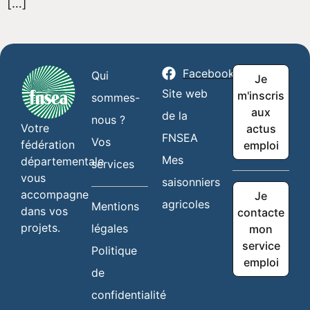
[…]
Facebook
Qui
Je
Site web
m'inscris
sommes-
aux
de la
nous ?
Votre
actus
FNSEA
Vos
fédération
emploi
Mes
départementale
services
vous
saisonniers
accompagne
Je
agricoles
Mentions
dans vos
contacte
projets.
légales
mon
service
Politique
emploi
de
confidentialité