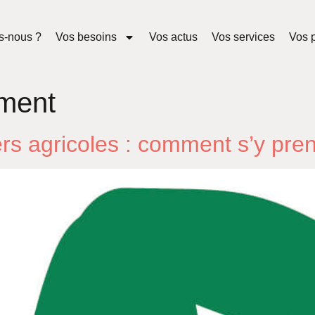
s-nous ?
Vos besoins
Vos actus
Vos services
Vos p
ment
s agricoles : comment s’y pre