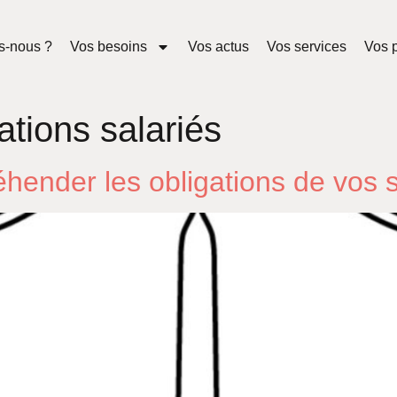
s-nous ?
Vos besoins
Vos actus
Vos services
Vos p
ations salariés
éhender les obligations de vos 