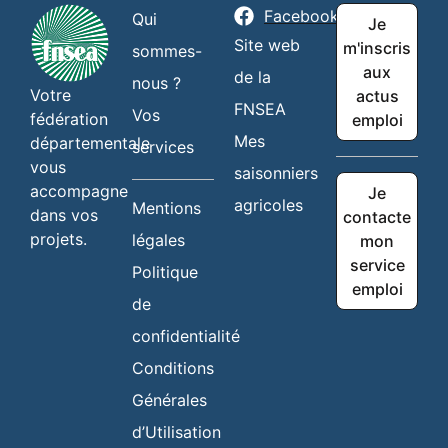
Facebook
Qui
Je
Site web
m'inscris
sommes-
aux
de la
nous ?
Votre
actus
FNSEA
Vos
fédération
emploi
Mes
départementale
services
vous
saisonniers
accompagne
Je
agricoles
Mentions
dans vos
contacte
projets.
légales
mon
service
Politique
emploi
de
confidentialité
Conditions
Générales
d’Utilisation