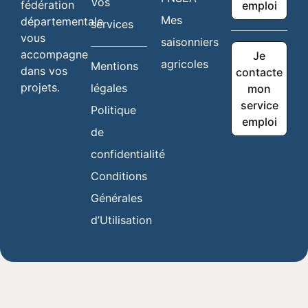
Vos
fédération
emploi
Mes
départementale
services
vous
saisonniers
accompagne
Je
agricoles
Mentions
dans vos
contacte
projets.
légales
mon
service
Politique
emploi
de
confidentialité
Conditions
Générales
d’Utilisation