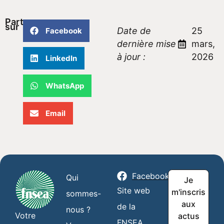
Partager
sur
Date de
25
Facebook
dernière mise
mars,
à jour :
2026
LinkedIn
WhatsApp
Email
Facebook
Qui
Je
Site web
m'inscris
sommes-
aux
de la
nous ?
Votre
actus
FNSEA