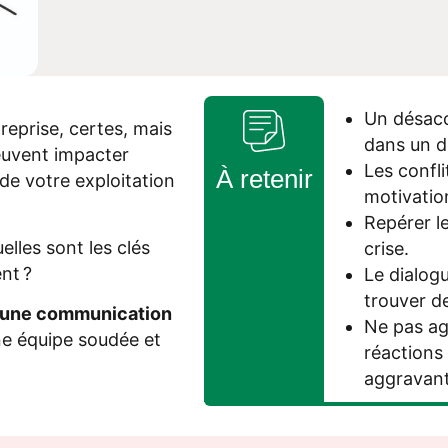
Un désacco
reprise, certes, mais
dans un d
peuvent impacter
Les confli
À retenir
de votre exploitation
motivation
Repérer le
lles sont les clés
crise.
nt ?
Le dialogu
trouver de
er une communication
Ne pas ag
e équipe soudée et
réactions
aggravant