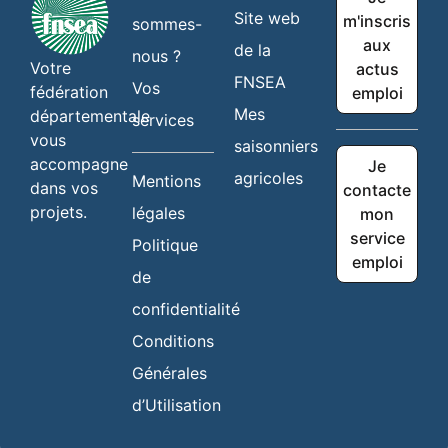
Site web
m'inscris
sommes-
aux
de la
nous ?
Votre
actus
FNSEA
Vos
fédération
emploi
Mes
départementale
services
vous
saisonniers
accompagne
Je
agricoles
Mentions
dans vos
contacte
projets.
légales
mon
service
Politique
emploi
de
confidentialité
Conditions
Générales
d’Utilisation