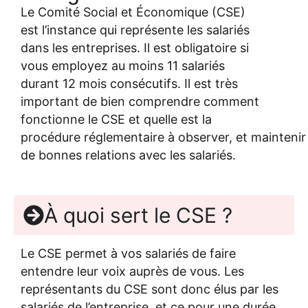
L
e Comité Social et Économique (CSE)
est l’instance qui représente les salariés
dans les entreprises.
Il est obligatoire
si
vous employez
au moi
n
s 11 salariés
durant 12 mois consécutifs.
Il
est très
important de bien comprendre comment
fonctionne le CSE et quelle
est la
procédure
réglementaire
à
observer
,
et
maintenir
de bonnes relations avec
le
s salariés.
À quoi sert le CSE ?
Le CSE permet à vos salariés de faire
entendre leur voix auprès de vous.
Les
représentants du CSE sont donc élus par les
salariés de l’entreprise, et ce pour une durée