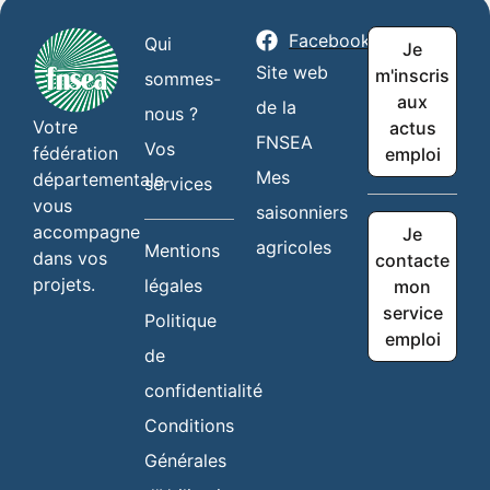
Facebook
Qui
Je
Site web
m'inscris
sommes-
aux
de la
nous ?
Votre
actus
FNSEA
Vos
fédération
emploi
Mes
départementale
services
vous
saisonniers
accompagne
Je
agricoles
Mentions
dans vos
contacte
projets.
légales
mon
service
Politique
emploi
de
confidentialité
Conditions
Générales