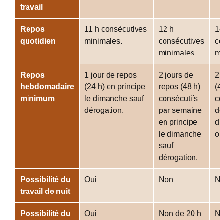
travail
Repos
11 h consécutives
12 h
1
quotidien
minimales.
consécutives
c
minimales.
m
Repos
1 jour de repos
2 jours de
2
hebdomadaire
(24 h) en principe
repos (48 h)
(
minimum
le dimanche sauf
consécutifs
c
dérogation.
par semaine
d
en principe
d
le dimanche
o
sauf
dérogation.
Possibilité du
Oui
Non
N
travail de nuit
Possibilité du
Oui
Non de 20 h
N