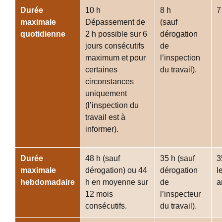
Durée
10 h
8 h
7
maximale
Dépassement de
(sauf
quotidienne
2 h possible sur 6
dérogation
jours consécutifs
de
maximum et pour
l’inspection
certaines
du travail).
circonstances
uniquement
(l’inspection du
travail est à
informer).
Durée
48 h (sauf
35 h (sauf
3
maximale
dérogation) ou 44
dérogation
l
hebdomadaire
h en moyenne sur
de
a
12 mois
l’inspecteur
consécutifs.
du travail).