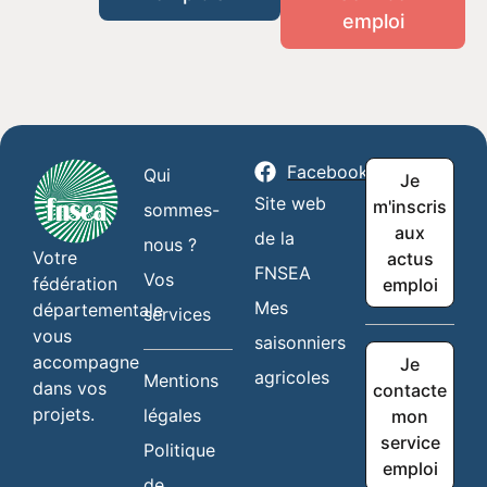
emploi
Facebook
Qui
Je
Site web
m'inscris
sommes-
aux
de la
nous ?
Votre
actus
FNSEA
Vos
fédération
emploi
Mes
départementale
services
vous
saisonniers
accompagne
Je
agricoles
Mentions
dans vos
contacte
projets.
légales
mon
service
Politique
emploi
de