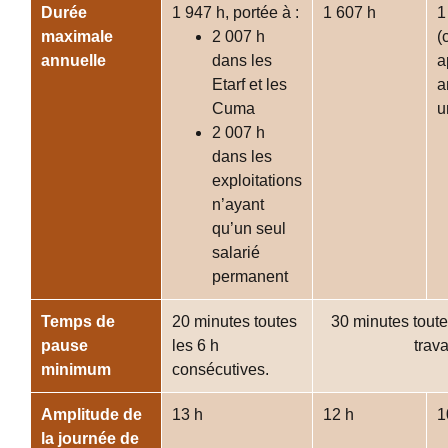
Durée
1 947 h, portée à :
1 607 h
1
maximale
2 007 h
(
annuelle
dans les
a
Etarf et les
a
Cuma
u
2 007 h
dans les
exploitations
n’ayant
qu’un seul
salarié
permanent
Temps de
20 minutes toutes
30 minutes toute
pause
les 6 h
trava
minimum
consécutives.
Amplitude de
13 h
12 h
1
la journée de