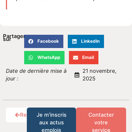
Partager
sur
Facebook
LinkedIn
WhatsApp
Email
Date de dernière mise à
21 novembre,
jour :
2025
Retour
Je m’inscris
Contacter
aux actus
votre
emplois
service