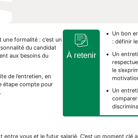
Un bon en
 une formalité : c’est un
: définir 
sonnalité du candidat
À retenir
Un entreti
ent aux besoins du
respectueu
le s’expr
te de l’entretien, en
motivatio
ue étape compte pour
Un entret
.
comparer s
discrimina
 entre vous et le futur salarié. C’est un moment clé a