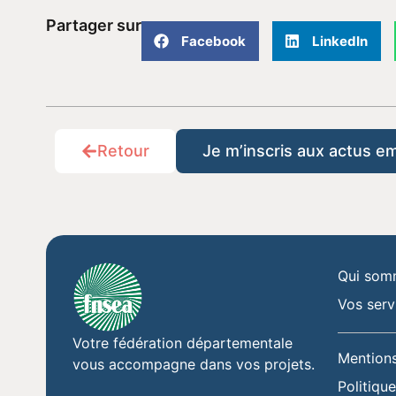
Partager sur
Facebook
LinkedIn
Retour
Je m’inscris aux actus e
Qui som
Vos serv
Votre fédération départementale
Mentions
vous accompagne dans vos projets.
Politique