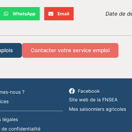
Date de de
WhatsApp
Email
mplois
Contacter votre service emploi
Facebook
mes-nous ?
Site web de la FNSEA
ices
Mes saisonniers agricoles
 légales
 de confidentialité