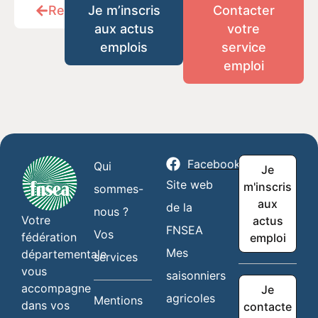
Retour
Je m’inscris
Contacter
aux actus
votre
emplois
service
emploi
Facebook
Qui
Je
Site web
m'inscris
sommes-
aux
de la
nous ?
Votre
actus
FNSEA
Vos
fédération
emploi
Mes
départementale
services
vous
saisonniers
accompagne
Je
agricoles
Mentions
dans vos
contacte