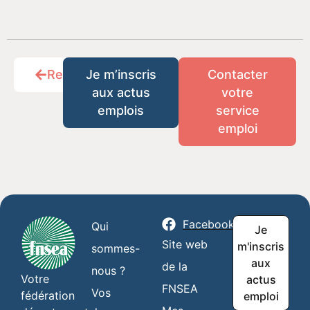
Retour
Je m’inscris
Contacter
aux actus
votre
emplois
service
emploi
Facebook
Qui
Je
Site web
m'inscris
sommes-
aux
de la
nous ?
Votre
actus
FNSEA
Vos
fédération
emploi