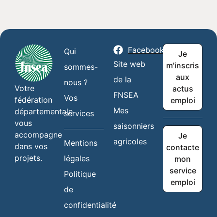
Facebook
Qui
Je
Site web
m'inscris
sommes-
aux
de la
nous ?
Votre
actus
FNSEA
Vos
fédération
emploi
Mes
départementale
services
vous
saisonniers
accompagne
Je
agricoles
Mentions
dans vos
contacte
projets.
légales
mon
service
Politique
emploi
de
confidentialité