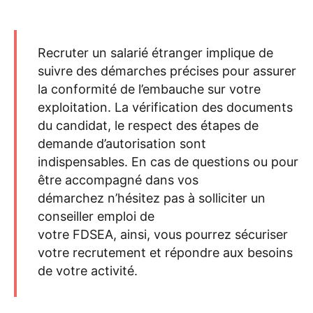
Recruter un salarié étranger implique de
suivre des démarches précises pour assurer
la conformité de
l’embauche sur
votre
exploitation.
La vérification
d
es documents
du candidat,
le respect
d
es étapes de
demande d’autorisation
sont
indispensable
s
. En cas de questions ou pour
être accompagn
é
dans vos
démarchez
n’hésitez
pas à solliciter un
conseiller emploi de
votre
FDSEA
,
ainsi,
vous pou
rr
ez sécuriser
votre recrutement et répondre aux besoins
de votre activité.