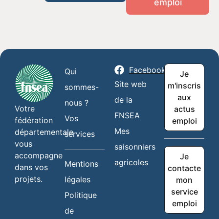
emploi
Facebook
Qui
Je
Site web
m'inscris
sommes-
aux
de la
nous ?
Votre
actus
FNSEA
Vos
fédération
emploi
Mes
départementale
services
vous
saisonniers
accompagne
Je
agricoles
Mentions
dans vos
contacte
projets.
légales
mon
service
Politique
emploi
de