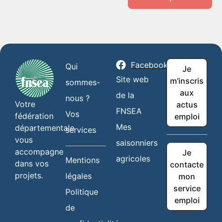
Facebook
Qui
Je
Site web
m'inscris
sommes-
aux
de la
nous ?
Votre
actus
FNSEA
Vos
fédération
emploi
Mes
départementale
services
vous
saisonniers
accompagne
Je
agricoles
Mentions
dans vos
contacte
projets.
légales
mon
service
Politique
emploi
de