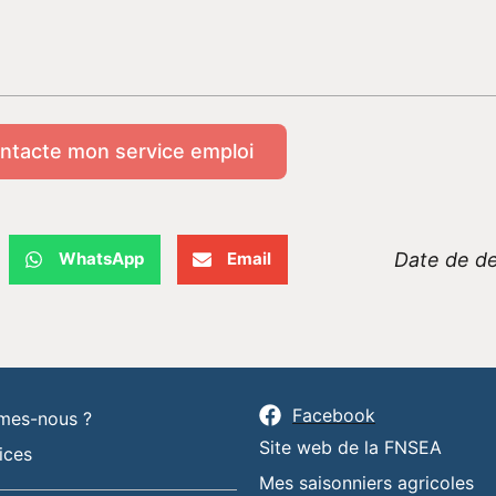
ntacte mon service emploi
Date de de
WhatsApp
Email
Facebook
mes-nous ?
Site web de la FNSEA
ices
Mes saisonniers agricoles