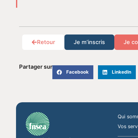
Retour
Je m’inscris
Je co
Partager sur
Facebook
LinkedIn
Qui som
Vos serv