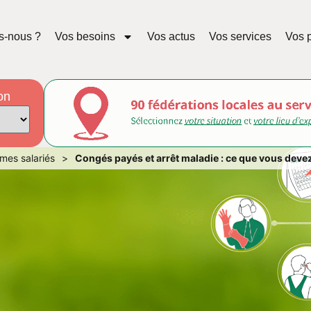
s-nous ?
Vos besoins
Vos actus
Vos services
Vos p
on
mes salariés
>
Congés payés et arrêt maladie : ce que vous devez