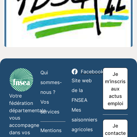
Facebook
Qui
Je
Site web
m'inscris
sommes-
aux
de la
nous ?
Votre
actus
FNSEA
Vos
fédération
emploi
Mes
départementale
services
vous
saisonniers
accompagne
Je
agricoles
Mentions
dans vos
contacte