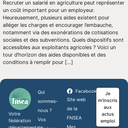
Recruter un salarié en agriculture peut représenter
un coût important pour un employeur.
Heureusement, plusieurs aides existent pour
alléger les charges et encourager l’embauche,
notamment via des exonérations de cotisations
sociales et des subventions. Quels dispositifs sont
accessibles aux exploitants agricoles ? Voici un
tour d’horizon des aides disponibles et des
conditions à remplir pour […]
Facebook
Qui
Je
Site web
m'inscris
sommes-
aux
de la
nous ?
Votre
actus
FNSEA
Vos
fédération
emploi
Mes
départementale