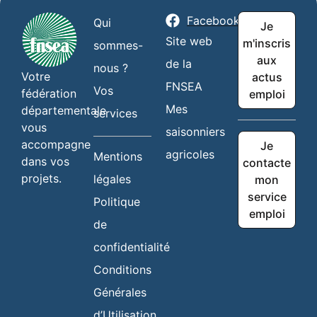
Facebook
Qui
Je
Site web
m'inscris
sommes-
aux
de la
nous ?
Votre
actus
FNSEA
Vos
fédération
emploi
Mes
départementale
services
vous
saisonniers
accompagne
Je
agricoles
Mentions
dans vos
contacte
projets.
légales
mon
service
Politique
emploi
de
confidentialité
Conditions
Générales
d’Utilisation